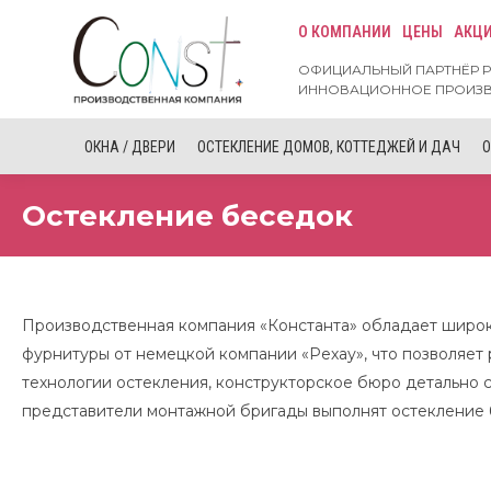
О КОМПАНИИ
ЦЕНЫ
АКЦ
Окна Рехау
Лучшие окна от производителя
ОФИЦИАЛЬНЫЙ ПАРТНЁР Р
ИННОВАЦИОННОЕ ПРОИЗ
ОКНА / ДВЕРИ
ОСТЕКЛЕНИЕ ДОМОВ, КОТТЕДЖЕЙ И ДАЧ
О
Остекление беседок
Производственная компания «Константа» обладает широк
фурнитуры от немецкой компании «Рехау», что позволяет
технологии остекления, конструкторское бюро детально с
представители монтажной бригады выполнят остекление б