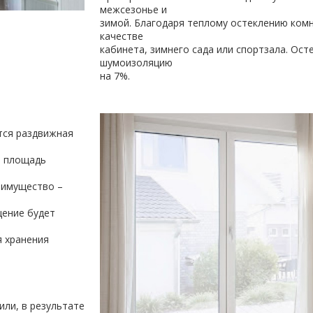
межсезонье и
зимой. Благодаря теплому остеклению ком
качестве
кабинета, зимнего сада или спортзала. Ос
шумоизоляцию
тся раздвижная
ю площадь
еимущество –
щение будет
я хранения
ли, в результате